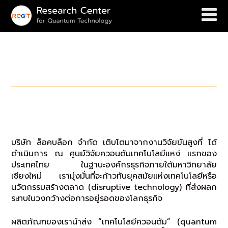
โอกาสทางธุรกิจ
บริษัท ล็อคบล็อก จํากัด
บริษัท ล็อคบล็อก จํากัด เติบโตมาจากงานวิจัยขันสูงที่ ได้
ดําเนินการ ณ ศูนย์วิจัยควอนตัมเทคโนโลยีแหง่ แรกของ
ประเทศไทย ในฐานะองค์กรธุรกิจภายใต้มหาวิทยาลัย
เชียงใหม่ เรามุ่งมั่นที่จะก้าวทันยุคสมัยแห่งเทคโนโลยีหรือ
นวัตกรรมสร้างตลาด (disruptive technology) ที่ส่งผลก
ระทบในวงกว้างต่อการอยู่รอดของโลกธุรกิจ
ผลิตภัณฑของเรานําส่ง “เทคโนโลยีควอนตัม” (quantum